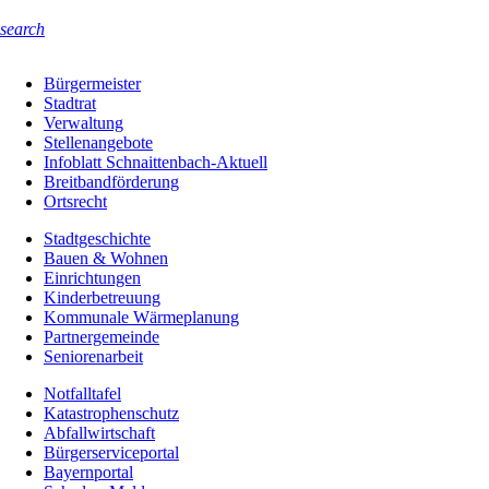
search
Bürgermeister
Stadtrat
Verwaltung
Stellenangebote
Infoblatt Schnaittenbach-Aktuell
Breitbandförderung
Ortsrecht
Stadtgeschichte
Bauen & Wohnen
Einrichtungen
Kinderbetreuung
Kommunale Wärmeplanung
Partnergemeinde
Seniorenarbeit
Notfalltafel
Katastrophenschutz
Abfallwirtschaft
Bürgerserviceportal
Bayernportal