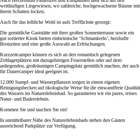
Nach Herzenslust Faulenzen und Entspannen lässt sich auf den
weitläufigen Liegewiesen, wo zahlreiche, hochgewachsene Bäume mit
ihrem Schatten locken.
Auch für das leibliche Wohl ist aufs Trefflichste gesorgt:
Die gemütliche Gaststätte mit ihrer großen Sonnenterrasse sowie ein
gut sortierter Kiosk bieten einheimische ‘Schmankerln’, herzhafte
Brotzeiten und eine große Auswahl an Erfrischungen.
Kurzzeitcamper können es sich an den romantisch gelegenen
Zeltlagerplätzen mit dazugehörigen Feuerstellen oder auf dem
anliegenden, großräumigen Campingplatz gemütlich machen, der auch
für Dauercamper ideal geeignet ist.
12.000 Sumpf- und Wasserpflanzen sorgen in einem eigenen
Reinigungsbecken auf ökologische Weise für die einwandfreie Qualität
des Wassers im Naturerlebnisbad. So garantieren wir ein pures, reines
Natur- und Badeerlebnis.
Kommen Sie und tauchen Sie ein!
In unmittelbarer Nähe des Naturerlebnisbads stehen den Gästen
ausreichend Parkplätze zur Verfügung.