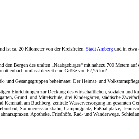
nd ist ca. 20 Kilometer von der Kreisfreien
Stadt Amberg
und in etwa 
d den Bergen des uralten „Naabgebirges“ mit nahezu 700 Metern auf de
naittenbach umfasst derzeit eine Größe von 62,55 km².
usik- und Gesangsgruppen beheimatet. Der Heimat- und Volkstumspfle
stigen Einrichtungen zur Deckung des wirtschaftlichen, sozialen und k
rgarten, Grund- und Mittelschule, drei Kindergärten, städtische Zweifac
nd Kemnath am Buchberg, zentrale Wasserversorgung im gesamten Gem
ebnisbad, Sommereisstockbahn, Campingplatz, Fußballplätze, Tennisan
Zahnarztpraxen, Apotheke, Friedhöfe, Rad- und Wanderwege, Schießan