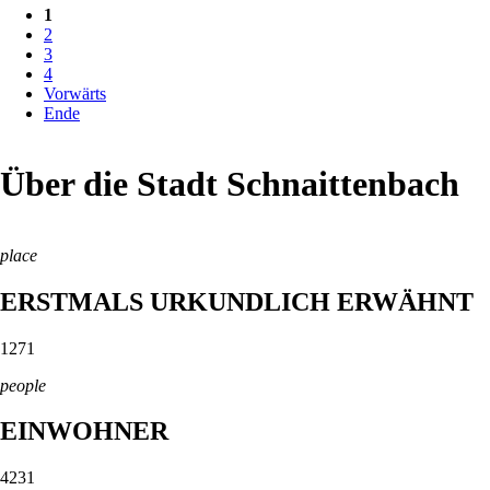
1
2
3
4
Vorwärts
Ende
Über die Stadt Schnaittenbach
place
ERSTMALS URKUNDLICH ERWÄHNT
1271
people
EINWOHNER
4231