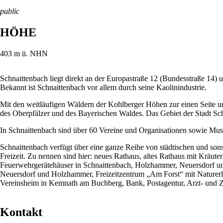
public
HÖHE
403
m ü. NHN
Schnaittenbach liegt direkt an der Europastraße 12 (Bundesstraße 14) u
Bekannt ist Schnaittenbach vor allem durch seine Kaolinindustrie.
Mit den weitläufigen Wäldern der Kohlberger Höhen zur einen Seite un
des Oberpfälzer und des Bayerischen Waldes. Das Gebiet der Stadt Sch
In Schnaittenbach sind über 60 Vereine und Organisationen sowie M
Schnaittenbach verfügt über eine ganze Reihe von städtischen und son
Freizeit. Zu nennen sind hier: neues Rathaus, altes Rathaus mit Kräute
Feuerwehrgerätehäuser in Schnaittenbach, Holzhammer, Neuersdorf u
Neuersdorf und Holzhammer, Freizeitzentrum „Am Forst“ mit Naturerl
Vereinsheim in Kemnath am Buchberg, Bank, Postagentur, Arzt- und 
Kontakt