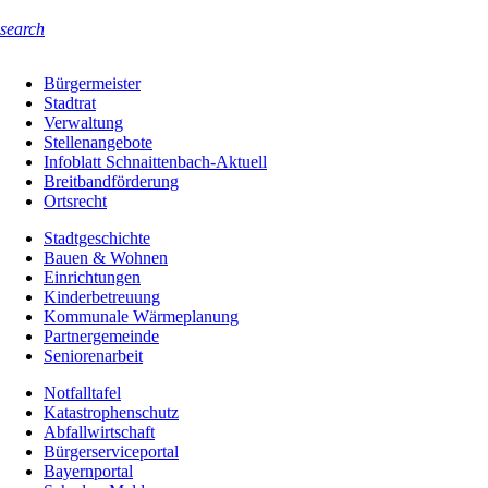
search
Bürgermeister
Stadtrat
Verwaltung
Stellenangebote
Infoblatt Schnaittenbach-Aktuell
Breitbandförderung
Ortsrecht
Stadtgeschichte
Bauen & Wohnen
Einrichtungen
Kinderbetreuung
Kommunale Wärmeplanung
Partnergemeinde
Seniorenarbeit
Notfalltafel
Katastrophenschutz
Abfallwirtschaft
Bürgerserviceportal
Bayernportal