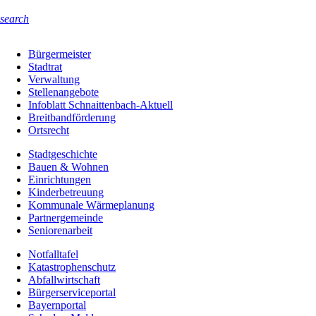
search
Bürgermeister
Stadtrat
Verwaltung
Stellenangebote
Infoblatt Schnaittenbach-Aktuell
Breitbandförderung
Ortsrecht
Stadtgeschichte
Bauen & Wohnen
Einrichtungen
Kinderbetreuung
Kommunale Wärmeplanung
Partnergemeinde
Seniorenarbeit
Notfalltafel
Katastrophenschutz
Abfallwirtschaft
Bürgerserviceportal
Bayernportal