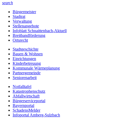
search
Bürgermeister
Stadtrat
Verwaltung
Stellenangebote
Infoblatt Schnaittenbach-Aktuell
Breitbandförderung
Ortsrecht
Stadtgeschichte
Bauen & Wohnen
Einrichtungen
Kinderbetreuung
Kommunale Wärmeplanung
Partnergemeinde
Seniorenarbeit
Notfalltafel
Katastrophenschutz
Abfallwirtschaft
Bürgerserviceportal
Bayernportal
SchadensMelder
Infoportal Amberg-Sulzbach